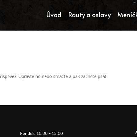
Úvod
Rauty a oslavy
Meníč
příspěvek. Upravte ho nebo smažte a pak začněte psát!
Pondělí: 10:30 – 15:00