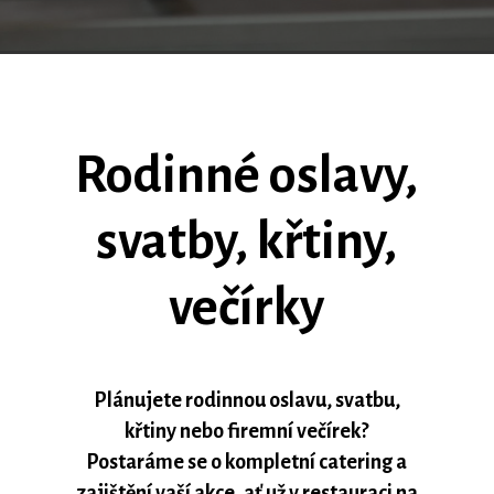
Rodinné oslavy,
svatby, křtiny,
večírky
Plánujete rodinnou oslavu, svatbu,
křtiny nebo firemní večírek?
Postaráme se o kompletní catering a
zajištění vaší akce, ať už v restauraci na